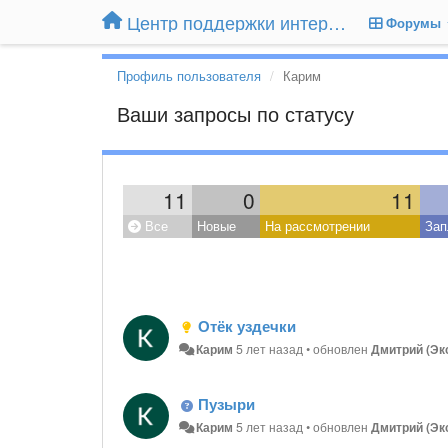
Центр поддержки интернет-магазина Extender24.ru
Форумы
Профиль пользователя
Карим
Ваши запросы по статусу
11
0
11
Все
Новые
На рассмотрении
Зап
Отёк уздечки
Карим
5 лет назад
•
обновлен
Дмитрий (Эк
Пузыри
Карим
5 лет назад
•
обновлен
Дмитрий (Эк