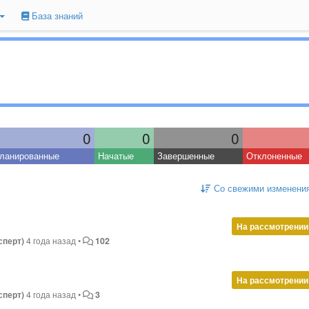
База знаний
0
0
0
ланированные
Начатые
Завершенные
Отклоненные
Со свежими изменени
На рассмотрении
сперт)
4 года назад
•
102
На рассмотрении
сперт)
4 года назад
•
3