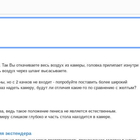
. Так Вы откачиваете весь воздух из камеры, головка прилипает изнутри 
ь воздух через шланг высасываете.
, но с 2 качков не входит - попробуйте поставить более широкий
раз надеть камеру, будут ли отличия какие-то по сравнению с желтым?
за, ведь такое положение пениса не является естественным.
камеру слишком глубоко и часть стола находится в камере.
ия экстендера
укольца такие, они могут препятствовать прохождению головки в шлюз