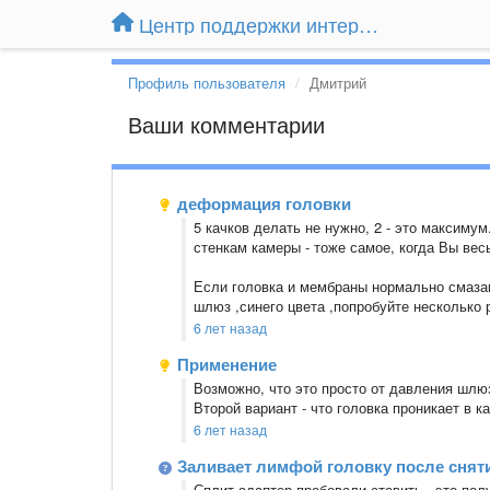
Центр поддержки интернет-магазина Extender24.ru
Профиль пользователя
Дмитрий
Ваши комментарии
деформация головки
5 качков делать не нужно, 2 - это максимум
стенкам камеры - тоже самое, когда Вы вес
Если головка и мембраны нормально смазаны
шлюз ,синего цвета ,попробуйте несколько 
6 лет назад
Применение
Возможно, что это просто от давления шлю
Второй вариант - что головка проникает в 
6 лет назад
Заливает лимфой головку после снят
Сплит адаптер пробовали ставить - это пол