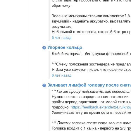
обратному.
Зеленые мембраны ставили комплектом? А 
вдумчиво - надевать аккуратно, выставлять
результате.
Небольшой отек головки, который быстро пр
6 лет назад
Упорное кольцо
Любой материал - бинт, куски фланелевой т
***Смену положения экстендера не предлага
Я Вам уже кажется писал, что ношение стр
6 лет назад
Заливает лимфой головку после снят
***Так же прошу подсказать, как определи
Нужно носить на определенном натяжении. 
пройти период адаптации - от малой тяги к 
подробно:
https://feedback.extender24.ru/kn
Увеличивать тягу во время сета в первый м
*** Почему головка после сета залита ли
Головка входит с 1 качка - первого на 2/3 г