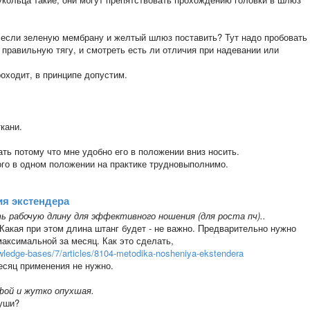
если зеленую мембрану и желтый шлюз поставить? Тут надо пробовать
 правильную тягу, и смотреть есть ли отличия при надевании или
оходит, в принципе допустим.
кани.
ть потому что мне удобно его в положении вниз носить.
ого в одном положении на практике трудновыполнимо.
ия экстендера
ть рабочую длину для эффективного ношения (для роста пч)..
Какая при этом длина штанг будет - не важно. Предварительно нужно
максимальной за месяц. Как это сделать,
owledge-bases/7/articles/8104-metodika-nosheniya-ekstendera
есяц применения не нужно.
мфой и жутко опухшая.
руши?