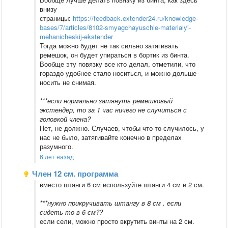
внизу
страницы:
https://feedback.extender24.ru/knowledge-
bases/7/articles/8102-smyagchayuschie-materialyi-
mehanicheskij-ekstender
Тогда можно будет не так сильно затягивать
ремешок, он будет упираться в бортик из бинта.
Вообще эту повязку все кто делал, отметили, что
гораздо удобнее стало носиться, и можно дольше
носить не снимая.
***если нормально затянуть ремешковый
экстендер, то за 1 час ничего не случиться с
головкой члена?
Нет, не должно. Случаев, чтобы что-то случилось, у
нас не было, затягивайте конечно в пределах
разумного.
6 лет назад
Член 12 см. программа
вместо штанги 6 см используйте штанги 4 см и 2 см.
***нужно прикручивать штангу в 8 см . если
сидеть то в 6 см??
если сели, можно просто вкрутить винты на 2 см.