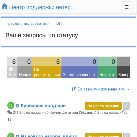
Центр поддержки интернет-магазина Extender24.ru
Профиль пользователя
Di1
Ваши запросы по статусу
6
0
6
0
0
На
Все
Новые
рассмотрении
Запланированные
Начатые
Завершен
Со свежими изменениями
Кровавые волдыри
На рассмотрении
0
Di1
3 года назад
•
обновлен
Дмитрий (Эксперт)
3 года назад
•
16
Из нового набора шлюзов 2 порвались сразу
На рассмотрении
0