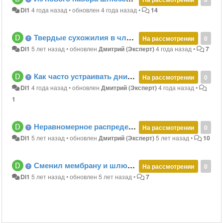
Di1
4 года назад
•
обновлен
4 года назад
•
14
Твердые сухожилия в члене при ношении
На рассмотрении
0
Di1
5 лет назад
•
обновлен
Дмитрий (Эксперт)
4 года назад
•
7
Как часто устраивать дни отдыха
На рассмотрении
0
Di1
4 года назад
•
обновлен
Дмитрий (Эксперт)
4 года назад
•
1
Неравномерное распределение времени ношения
На рассмотрении
0
Di1
5 лет назад
•
обновлен
Дмитрий (Эксперт)
5 лет назад
•
10
Сменил мембрану и шлюзный затвор на новые - головка стала выскальзывать
На рассмотрении
0
Di1
5 лет назад
•
обновлен
5 лет назад
•
7